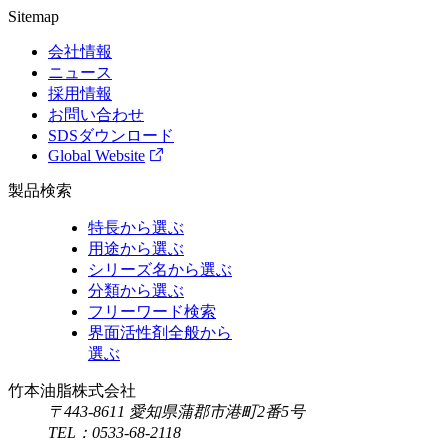
Sitemap
会社情報
ニュース
採用情報
お問い合わせ
SDSダウンロード
Global Website
製品検索
特長から選ぶ
用途から選ぶ
シリーズ名から選ぶ
分類から選ぶ
フリーワード検索
界面活性剤全般から
選ぶ
竹本油脂株式会社
〒443-8611 愛知県蒲郡市港町2番5号
TEL：
0533-68-2118