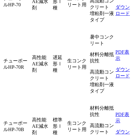
高流動コン
AE減水
形Ⅰ
ルHP-70
リート用
クリート
ダウン
剤
種
増粘剤一液
ロード
タイプ
暑中コンク
リート
PDF表
材料分離抵
高性能
遅延
示
チューポー
生コンク
抗性
AE減水
形Ⅰ
ルHP-70R
リート用
ダウン
剤
種
高流動コン
ロード
クリート
増粘剤一液
タイプ
材料分離抵
抗性
PDF表
高性能
標準
示
チューポー
生コンク
高流動コン
AE減水
形Ⅰ
ルHP-70B
リート用
クリート
ダウン
剤
種