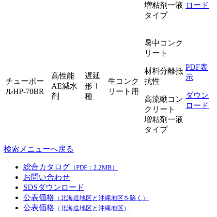
増粘剤一液
ロード
タイプ
暑中コンク
リート
PDF表
材料分離抵
高性能
遅延
示
チューポー
生コンク
抗性
AE減水
形Ⅰ
ルHP-70BR
リート用
ダウン
剤
種
高流動コン
ロード
クリート
増粘剤一液
タイプ
検索メニューへ戻る
総合カタログ
（PDF：2.2MB）
お問い合わせ
SDSダウンロード
公表価格
（北海道地区と沖縄地区を除く）
公表価格
（北海道地区と沖縄地区）