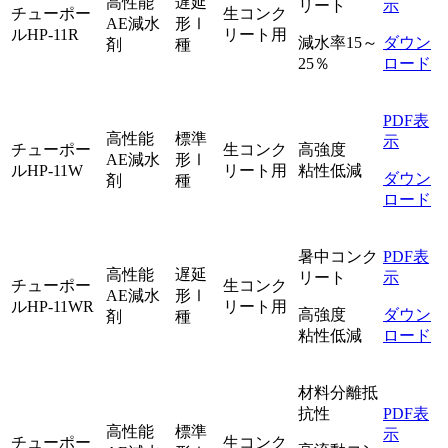
高性能
遅延
リート
示
チューポー
生コンク
AE減水
形Ⅰ
ルHP-11R
リート用
減水率15～
ダウン
剤
種
25％
ロード
PDF表
高性能
標準
示
チューポー
生コンク
高強度
AE減水
形Ⅰ
ルHP-11W
リート用
粘性低減
ダウン
剤
種
ロード
暑中コンク
PDF表
高性能
遅延
リート
示
チューポー
生コンク
AE減水
形Ⅰ
ルHP-11WR
リート用
高強度
ダウン
剤
種
粘性低減
ロード
材料分離抵
抗性
PDF表
高性能
標準
示
チューポー
生コンク