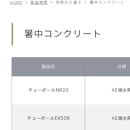
HOME
製品検索
特長から選ぶ
暑中コンクリート
暑中コンクリート
製品名
分類
チューポールNR20
AE減水
チューポールEX50R
AE減水