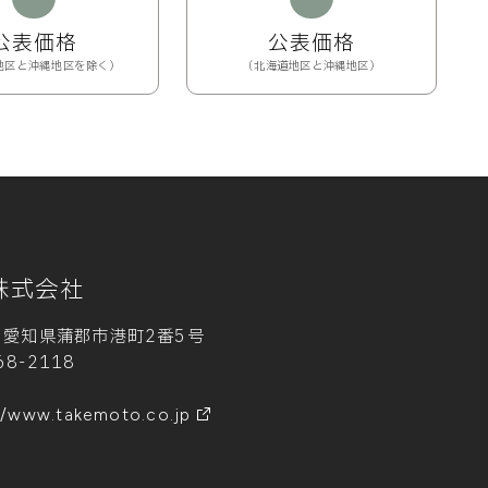
公表価格
公表価格
地区と沖縄地区を除く）
（北海道地区と沖縄地区）
株式会社
11 愛知県蒲郡市港町2番5号
68-2118
//www.takemoto.co.jp