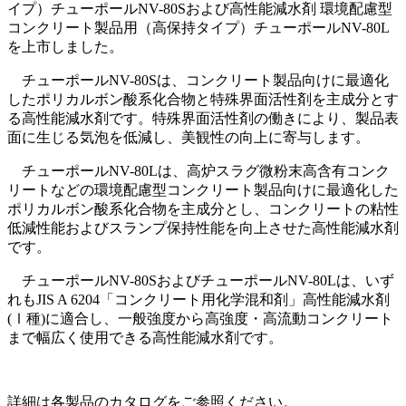
イプ）チューポールNV-80Sおよび高性能減水剤 環境配慮型
コンクリート製品用（高保持タイプ）チューポールNV-80L
を上市しました。
チューポールNV-80Sは、コンクリート製品向けに最適化
したポリカルボン酸系化合物と特殊界面活性剤を主成分とす
る高性能減水剤です。特殊界面活性剤の働きにより、製品表
面に生じる気泡を低減し、美観性の向上に寄与します。
チューポールNV-80Lは、高炉スラグ微粉末高含有コンク
リートなどの環境配慮型コンクリート製品向けに最適化した
ポリカルボン酸系化合物を主成分とし、コンクリートの粘性
低減性能およびスランプ保持性能を向上させた高性能減水剤
です。
チューポールNV-80SおよびチューポールNV-80Lは、いず
れもJIS A 6204「コンクリート用化学混和剤」高性能減水剤
(Ⅰ種)に適合し、一般強度から高強度・高流動コンクリート
まで幅広く使用できる高性能減水剤です。
詳細は各製品のカタログをご参照ください。