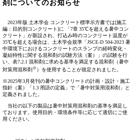
剤についてのお知らせ
2023年版 土木学会 コンクリート標準示方書では[施工
編：目的別コンクリート]に 「7章 35℃を超える暑中コン
クリート」が新設され、打込み時のコンクリート温度が
35℃を超える場合は、土木学会規準「JSCE-D 504-2023 暑
中環境下におけるコンクリートのスランプの経時変化・
凝結特性に関する混和剤の試験方法（案）」の試験を行
い、表7.2.1 混和剤に求める基準を満足する混和剤（暑中
※
対策用混和剤
）を使用することが規定されました。
※2025年3月発刊の暑中コンクリートの計画・設計・施工
指針（案）「1.3 用語の定義」で「暑中対策用混和剤」と
定義されました。
当社の以下の製品は暑中対策用混和剤の基準を満足し
ております。使用目的・環境条件等に応じて適切にご使
用ください。