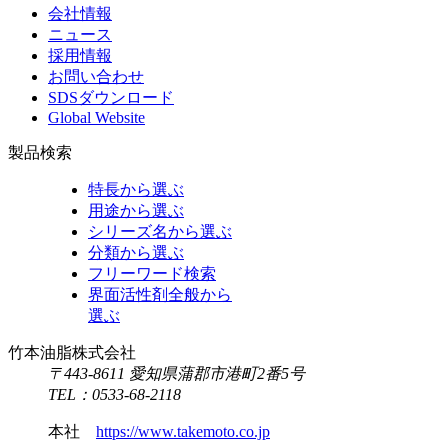
会社情報
ニュース
採用情報
お問い合わせ
SDSダウンロード
Global Website
製品検索
特長から選ぶ
用途から選ぶ
シリーズ名から選ぶ
分類から選ぶ
フリーワード検索
界面活性剤全般から
選ぶ
竹本油脂株式会社
〒443-8611 愛知県蒲郡市港町2番5号
TEL：
0533-68-2118
本社
https://www.takemoto.co.jp