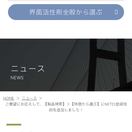
界面活性剤
全般から選ぶ
ニュース
NEWS
HOME
ニュース
ご要望にお応えして、【製品検索】＞【特徴から選ぶ】にNETIS登録技
術を追加しました！